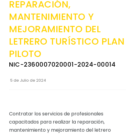
REPARACIÓN,
Convocatorias
MANTENIMIENTO Y
GESTIÓN ADMINISTRATIVA
MEJORAMIENTO DEL
Plan de desarrollo y Ordenamiento Territorial - PD
LETRERO TURÍSTICO PLAN
Plan Anual Contratación - PAC
PILOTO
Plan Operativo Anual - POA
Convenios Institucionales
NIC-2360007020001-2024-00014
PRESUPUESTO: EJECUCIÓN Y REPORTES
5 de Julio de 2024
Cédulas presupuestarias y balances
Procesos de contratación
Ejecución Presupuestaria
Contratar los servicios de profesionales
Obras y proyectos
capacitados para realizar la reparación,
mantenimiento y mejoramiento del letrero