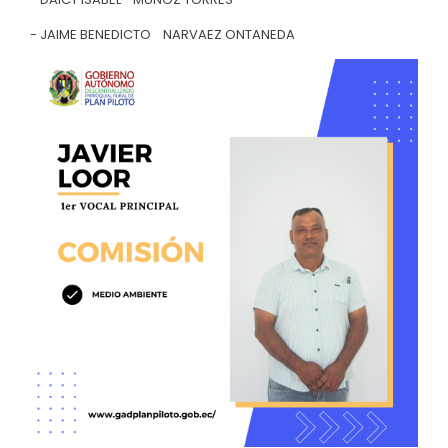
Convocatorias
- JAIME BENEDICTO NARVAEZ ONTANEDA
GESTIÓN ADMINISTRATIVA
Plan de desarrollo y Ordenamiento Territorial - PD
Plan Anual Contratación - PAC
Plan Operativo Anual - POA
Convenios Institucionales
PRESUPUESTO: EJECUCIÓN Y REPORTES
Cédulas presupuestarias y balances
Procesos de contratación
Ejecución Presupuestaria
Obras y proyectos