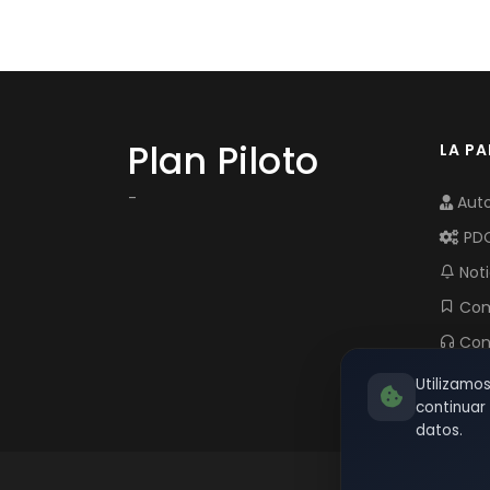
Plan Piloto
LA P
-
Auto
PD
Noti
Com
Con
Utilizamo
continua
datos.