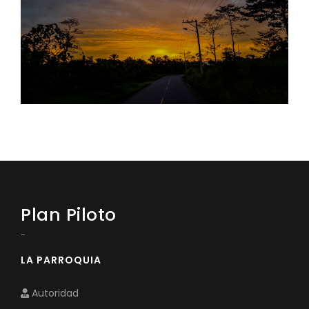
Convocatorias
GESTIÓN ADMINISTRATIVA
Plan de desarrollo y Ordenamiento Territorial - PD
Plan Anual Contratación - PAC
Plan Operativo Anual - POA
Convenios Institucionales
PRESUPUESTO: EJECUCIÓN Y REPORTES
Cédulas presupuestarias y balances
Plan Piloto
Procesos de contratación
-
Ejecución Presupuestaria
LA PARROQUIA
Obras y proyectos
Autoridad