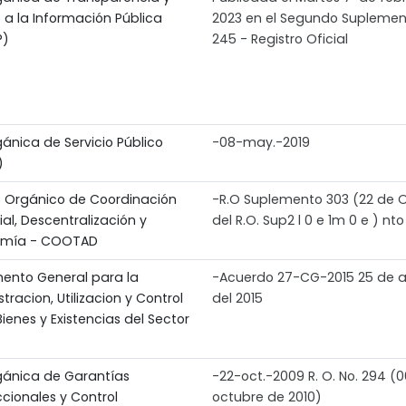
 a la Información Pública
2023 en el Segundo Suplemen
P)
245 - Registro Oficial
ánica de Servicio Público
-08-may.-2019
)
 Orgánico de Coordinación
-R.O Suplemento 303 (22 de 
rial, Descentralización y
del R.O. Sup2 l 0 e 1m 0 e ) nto
omía - COOTAD
ento General para la
-Acuerdo 27-CG-2015 25 de 
tracion, Utilizacion y Control
del 2015
Bienes y Existencias del Sector
gánica de Garantías
-22-oct.-2009 R. O. No. 294 (
ccionales y Control
octubre de 2010)