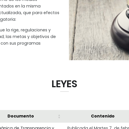
entados en la misma
actualizada, que para efectos
gatoria:
e la rige, regulaciones y
d; las metas y objetivos de
d con sus programas
LEYES
Documento
Contenido
gánica de Transparencia y
Publicada el Martes 7 de feb