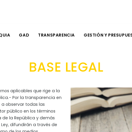
QUIA
GAD
TRANSPARENCIA
GESTIÓN Y PRESUPUE
BASE LEGAL
rnos aplicables que rige a la
blica.- Por la transparencia en
 a observar todas las
tor público en los términos
ica de la República y demás
 Ley, difundirán a través de
como de los medios