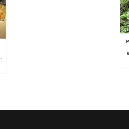
.
R
as