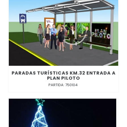
Convocatorias
GESTIÓN ADMINISTRATIVA
Plan de desarrollo y Ordenamiento Territorial - PD
Plan Anual Contratación - PAC
Plan Operativo Anual - POA
Convenios Institucionales
PRESUPUESTO: EJECUCIÓN Y REPORTES
PARADAS TURÍSTICAS KM.32 ENTRADA A
PLAN PILOTO
Cédulas presupuestarias y balances
PARTIDA: 750104
Procesos de contratación
Ejecución Presupuestaria
Obras y proyectos