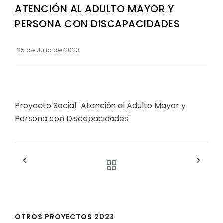
ATENCIÓN AL ADULTO MAYOR Y
Convocatorias
PERSONA CON DISCAPACIDADES
GESTIÓN ADMINISTRATIVA
Plan de desarrollo y Ordenamiento Territorial - PD
25 de Julio de 2023
Plan Anual Contratación - PAC
Plan Operativo Anual - POA
Convenios Institucionales
Proyecto Social "Atención al Adulto Mayor y
Persona con Discapacidades"
PRESUPUESTO: EJECUCIÓN Y REPORTES
Cédulas presupuestarias y balances
Procesos de contratación
Ejecución Presupuestaria
Obras y proyectos
OTROS PROYECTOS 2023