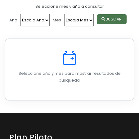
Seleccione mes y año a consultar
Convocatorias
GESTIÓN ADMINISTRATIVA
BUSCAR
Año
Mes
Plan de desarrollo y Ordenamiento Territorial - PD
Plan Anual Contratación - PAC
Plan Operativo Anual - POA
Convenios Institucionales
Seleccione año y mes para mostrar resultados de
PRESUPUESTO: EJECUCIÓN Y REPORTES
búsqueda.
Cédulas presupuestarias y balances
Procesos de contratación
Ejecución Presupuestaria
Obras y proyectos
Plan Piloto