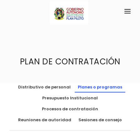
INICIO
LA PARROQUIA
RESEÑA HISTÓRICA
PLAN DE CONTRATACIÓN
GAD
Historia Antigua
TRANSPARENCIA
Historia Actual
Distributivo de personal
Planes o programas
GESTIÓN Y PRESUPUESTO
Símbolos Cívicos
Presupuesto Institucional
GESTIÓN INSTITUCIONAL
MECANISMOS DE PARTICIPACIÓN
GEOGRAFÍA
Procesos de contratación
Sesiones Ordinarias
TURISMO
Ubicación
CIUDADANÍA ACTIVA
Reuniones de autoridad
Sesiones de consejo
Sesiones Extraordinarias
Clima
Solicitud de acceso información pública
Resoluciones
NEW