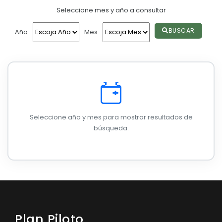
Seleccione mes y año a consultar
Convocatorias
GESTIÓN ADMINISTRATIVA
BUSCAR
Año
Mes
Plan de desarrollo y Ordenamiento Territorial - PD
Plan Anual Contratación - PAC
Plan Operativo Anual - POA
Convenios Institucionales
Seleccione año y mes para mostrar resultados de
PRESUPUESTO: EJECUCIÓN Y REPORTES
búsqueda.
Cédulas presupuestarias y balances
Procesos de contratación
Ejecución Presupuestaria
Obras y proyectos
Plan Piloto